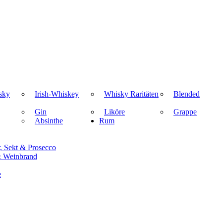
sky
Irish-Whiskey
Whisky Raritäten
Blended
Gin
Liköre
Grappe
Absinthe
Rum
 Sekt & Prosecco
 Weinbrand
e