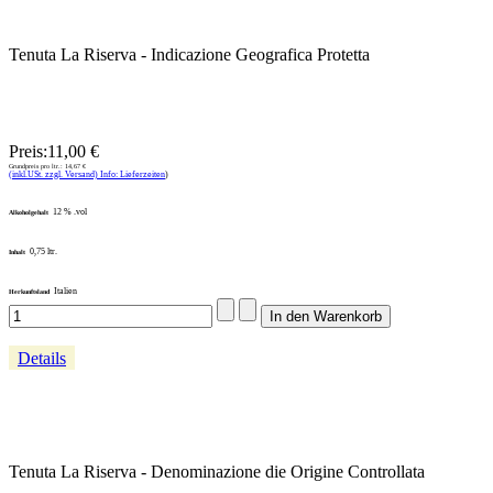
Tenuta La Riserva - Indicazione Geografica Protetta
Preis:
11,00 €
Grundpreis pro ltr.:
14,67 €
(inkl.USt. zzgl. Versand) Info: Lieferzeiten
)
12 % .vol
Alkoholgehalt
0,75 ltr.
Inhalt
Italien
Herkunftsland
Details
Tenuta La Riserva - Denominazione die Origine Controllata