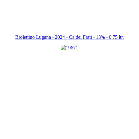
Brolettino Lugana - 2024 - Ca dei Frati - 13% - 0.75 ltr.