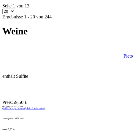
Seite 1 von 13
Ergebnisse 1 - 20 von 244
Weine
Pietr
enthält Sulfite
Preis:
59,50 €
Grundpreis pro ltr.:
79,33 €
(inkl.USt. zzgl. Versand) Info: Lieferzeiten
)
16 % .vol
Alkoholgehalt
0,75 ltr.
Inhalt