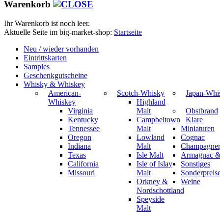
Warenkorb
Ihr Warenkorb ist noch leer.
Aktuelle Seite im big-market-shop:
Startseite
Neu / wieder vorhanden
Eintrittskarten
Samples
Geschenkgutscheine
Whisky & Whiskey
American-
Scotch-Whisky
Japan-Whi
Whiskey
Highland
Virginia
Malt
Obstbrand
Kentucky
Campbeltown
Klare
Tennessee
Malt
Miniaturen
Oregon
Lowland
Cognac
Indiana
Malt
Champagner,
Texas
Isle Malt
Armagnac &
California
Isle of Islay
Sonstiges
Missouri
Malt
Sonderpreis
Orkney &
Weine
Nordschottland
Speyside
Malt