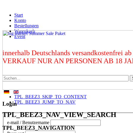
Start
Konto
Bestellungen
Warenkorb
Event
innerhalb Deutschlands versandkostenfrei ab
VERKAUF NUR AN PERSONEN AB 18 J
TPL_BEEZ3_SKIP_TO_CONTENT
TPL_BEEZ3_JUMP_TO_NAV
Login
TPL_BEEZ3_NAV_VIEW_SEARCH
e-mail / Benutzername
TPL_BEEZ3_NAVIGATION