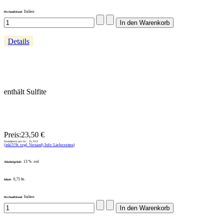
Italien
Herkunftsland
Details
enthält Sulfite
Preis:
23,50 €
Grundpreis pro ltr.:
31,33 €
(inkl.USt. zzgl. Versand) Info: Lieferzeiten
)
13 % .vol
Alkoholgehalt
0,75 ltr.
Inhalt
Italien
Herkunftsland