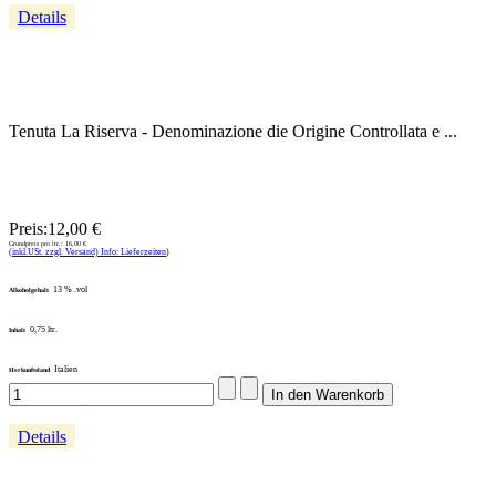
Details
Tenuta La Riserva - Denominazione die Origine Controllata e ...
Preis:
12,00 €
Grundpreis pro ltr.:
16,00 €
(inkl.USt. zzgl. Versand) Info: Lieferzeiten
)
13 % .vol
Alkoholgehalt
0,75 ltr.
Inhalt
Italien
Herkunftsland
Details