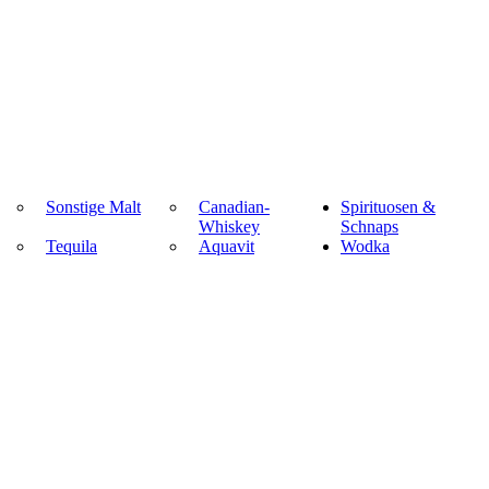
Sonstige Malt
Canadian-
Spirituosen &
Whiskey
Schnaps
Tequila
Aquavit
Wodka