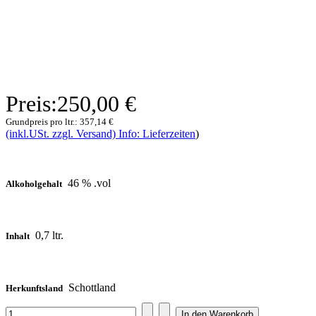
Preis:
250,00 €
Grundpreis pro ltr.:
357,14 €
(inkl.USt. zzgl. Versand) Info: Lieferzeiten
)
46 % .vol
Alkoholgehalt
0,7 ltr.
Inhalt
Schottland
Herkunftsland