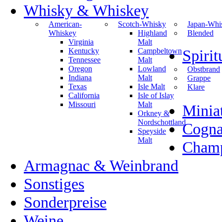
Whisky & Whiskey
American-
Scotch-Whisky
Japan-Whi
Whiskey
Highland
Blended
Virginia
Malt
Kentucky
Campbeltown
Spiri
Tennessee
Malt
Oregon
Lowland
Obstbrand
Indiana
Malt
Grappe
Texas
Isle Malt
Klare
California
Isle of Islay
Missouri
Malt
Minia
Orkney &
Nordschottland
Cogn
Speyside
Malt
Champ
Armagnac & Weinbrand
Sonstiges
Sonderpreise
Weine