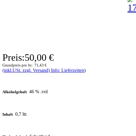
Preis:
50,00 €
Grundpreis pro ltr.:
71,43 €
(inkl.USt. zzgl. Versand) Info: Lieferzeiten
)
46 % .vol
Alkoholgehalt
0,7 ltr.
Inhalt