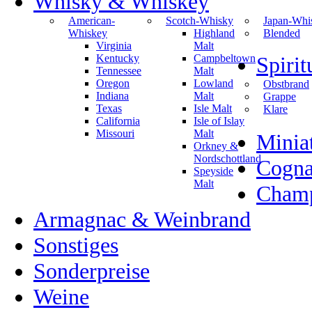
Whisky & Whiskey
American-
Scotch-Whisky
Japan-Whi
Whiskey
Highland
Blended
Virginia
Malt
Kentucky
Campbeltown
Spiri
Tennessee
Malt
Oregon
Lowland
Obstbrand
Indiana
Malt
Grappe
Texas
Isle Malt
Klare
California
Isle of Islay
Missouri
Malt
Minia
Orkney &
Nordschottland
Cogn
Speyside
Malt
Champ
Armagnac & Weinbrand
Sonstiges
Sonderpreise
Weine