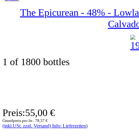
The Epicurean - 48% - Lowlan
Calvado
1 of 1800 bottles
Preis:
55,00 €
Grundpreis pro ltr.:
78,57 €
(inkl.USt. zzgl. Versand) Info: Lieferzeiten
)