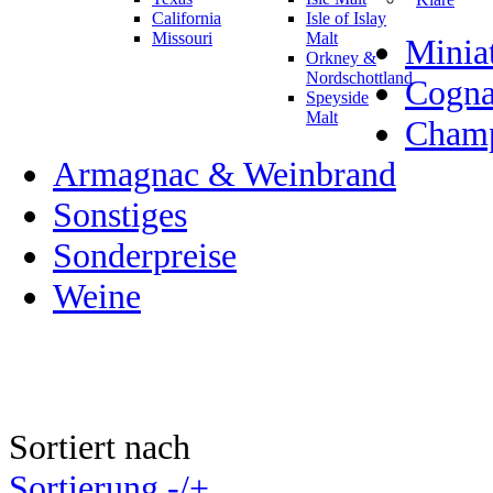
California
Isle of Islay
Missouri
Malt
Minia
Orkney &
Nordschottland
Cogn
Speyside
Malt
Champ
Armagnac & Weinbrand
Sonstiges
Sonderpreise
Weine
Sortiert nach
Sortierung -/+