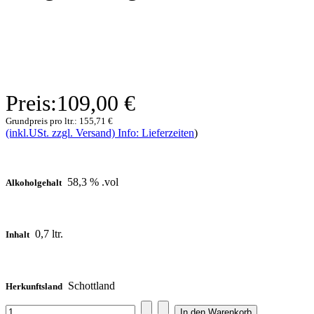
Preis:
109,00 €
Grundpreis pro ltr.:
155,71 €
(inkl.USt. zzgl. Versand) Info: Lieferzeiten
)
58,3 % .vol
Alkoholgehalt
0,7 ltr.
Inhalt
Schottland
Herkunftsland