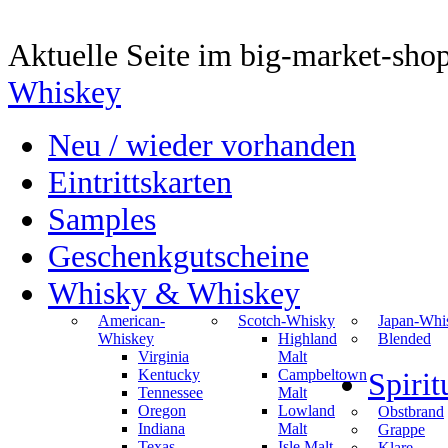
Aktuelle Seite im big-market-sho
Whiskey
Neu / wieder vorhanden
Eintrittskarten
Samples
Geschenkgutscheine
Whisky & Whiskey
American-
Scotch-Whisky
Japan-Whi
Whiskey
Highland
Blended
Virginia
Malt
Kentucky
Campbeltown
Spiri
Tennessee
Malt
Oregon
Lowland
Obstbrand
Indiana
Malt
Grappe
Texas
Isle Malt
Klare