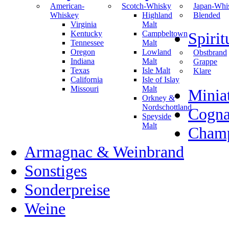
American-
Scotch-Whisky
Japan-Whi
Whiskey
Highland
Blended
Virginia
Malt
Kentucky
Campbeltown
Spiri
Tennessee
Malt
Oregon
Lowland
Obstbrand
Indiana
Malt
Grappe
Texas
Isle Malt
Klare
California
Isle of Islay
Missouri
Malt
Minia
Orkney &
Nordschottland
Cogn
Speyside
Malt
Champ
Armagnac & Weinbrand
Sonstiges
Sonderpreise
Weine