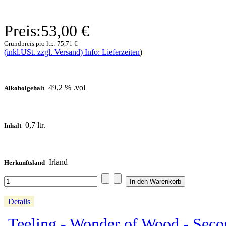
Preis:
53,00 €
Grundpreis pro ltr.:
75,71 €
(inkl.USt. zzgl. Versand) Info: Lieferzeiten
)
49,2 % .vol
Alkoholgehalt
0,7 ltr.
Inhalt
Irland
Herkunftsland
Details
Teeling - Wonder of Wood - Seco