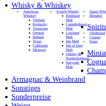
Whisky & Whiskey
American-
Scotch-Whisky
Japan-Whi
Whiskey
Highland
Blended
Virginia
Malt
Kentucky
Campbeltown
Spiri
Tennessee
Malt
Oregon
Lowland
Obstbrand
Indiana
Malt
Grappe
Texas
Isle Malt
Klare
California
Isle of Islay
Missouri
Malt
Minia
Orkney &
Nordschottland
Cogn
Speyside
Malt
Champ
Armagnac & Weinbrand
Sonstiges
Sonderpreise
Weine