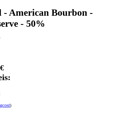
d - American Bourbon -
serve - 50%
0
 €
is:
€
gcost
)