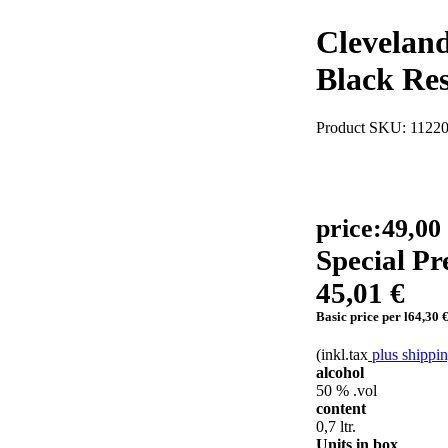
Clevelan
Black Re
Product SKU: 1122
price:
49,00
Special Pre
45,01 €
Basic price per l
64,30 
(inkl.tax
plus shippin
alcohol
50 % .vol
content
0,7 ltr.
Units in box