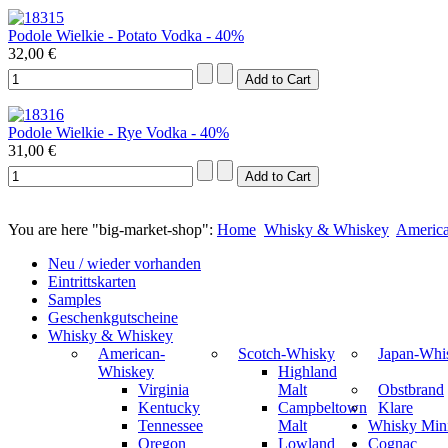
Podole Wielkie - Potato Vodka - 40%
32,00 €
Podole Wielkie - Rye Vodka - 40%
31,00 €
You are here "big-market-shop":
Home
Whisky & Whiskey
Americ
Neu / wieder vorhanden
Eintrittskarten
Samples
Geschenkgutscheine
Whisky & Whiskey
American-
Scotch-Whisky
Japan-Whi
Whiskey
Highland
Virginia
Malt
Obstbrand
Kentucky
Campbeltown
Klare
Tennessee
Malt
Whisky Mini
Oregon
Lowland
Cognac