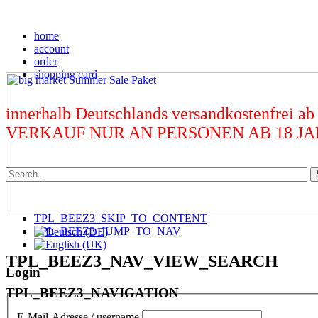
home
account
order
shopping card
innerhalb Deutschlands versandkostenfrei ab
VERKAUF NUR AN PERSONEN AB 18 J
TPL_BEEZ3_SKIP_TO_CONTENT
TPL_BEEZ3_JUMP_TO_NAV
TPL_BEEZ3_NAV_VIEW_SEARCH
Login
TPL_BEEZ3_NAVIGATION
E-Mail-Adresse / username