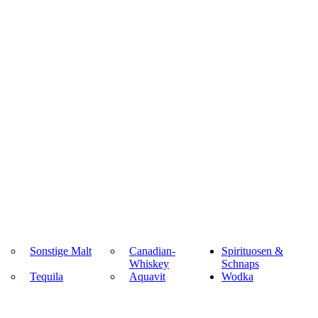
Sonstige Malt
Canadian-
Spirituosen &
Whiskey
Schnaps
Tequila
Aquavit
Wodka