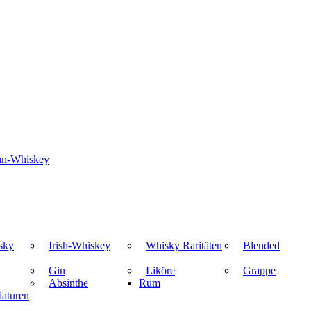
an-Whiskey
sky
Irish-Whiskey
Whisky Raritäten
Blended
Gin
Liköre
Grappe
Absinthe
Rum
aturen