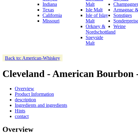
Indiana
Malt
Champagner,
Texas
Isle Malt
Armagnac &
California
Isle of Islay
Sonstiges
Missouri
Malt
Sonderpreis
Orkney &
Weine
Nordschottland
Speyside
Malt
Back to: American-Whiskey
Cleveland - American Bourbon 
Overview
Product Information
description
Ingredients and ingredients
Hints
contact
Overview