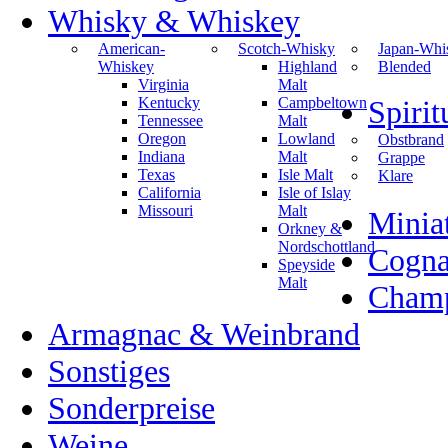
Whisky & Whiskey
American-
Scotch-Whisky
Japan-Whi
Whiskey
Highland
Blended
Virginia
Malt
Kentucky
Campbeltown
Spiri
Tennessee
Malt
Oregon
Lowland
Obstbrand
Indiana
Malt
Grappe
Texas
Isle Malt
Klare
California
Isle of Islay
Missouri
Malt
Minia
Orkney &
Nordschottland
Cogn
Speyside
Malt
Champ
Armagnac & Weinbrand
Sonstiges
Sonderpreise
Weine