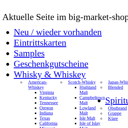
Aktuelle Seite im big-market-sho
Neu / wieder vorhanden
Eintrittskarten
Samples
Geschenkgutscheine
Whisky & Whiskey
American-
Scotch-Whisky
Japan-Whi
Whiskey
Highland
Blended
Virginia
Malt
Kentucky
Campbeltown
Spiri
Tennessee
Malt
Oregon
Lowland
Obstbrand
Indiana
Malt
Grappe
Texas
Isle Malt
Klare
California
Isle of Islay