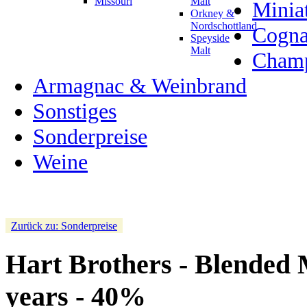
Missouri
Malt
Minia
Orkney &
Nordschottland
Cogn
Speyside
Malt
Champ
Armagnac & Weinbrand
Sonstiges
Sonderpreise
Weine
Zurück zu: Sonderpreise
Hart Brothers
- Blended 
years - 40%