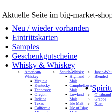
Aktuelle Seite im big-market-sho
Neu / wieder vorhanden
Eintrittskarten
Samples
Geschenkgutscheine
Whisky & Whiskey
American-
Scotch-Whisky
Japan-Whi
Whiskey
Highland
Blended
Virginia
Malt
Kentucky
Campbeltown
Spiri
Tennessee
Malt
Oregon
Lowland
Obstbrand
Indiana
Malt
Grappe
Texas
Isle Malt
Klare
California
Isle of Islay