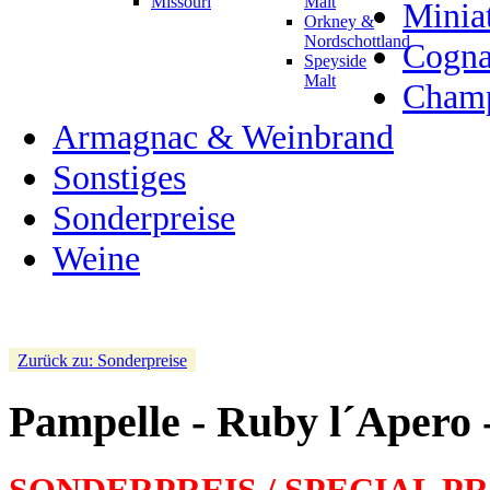
Missouri
Malt
Minia
Orkney &
Nordschottland
Cogn
Speyside
Malt
Champ
Armagnac & Weinbrand
Sonstiges
Sonderpreise
Weine
Zurück zu: Sonderpreise
Pampelle - Ruby l´Apero -