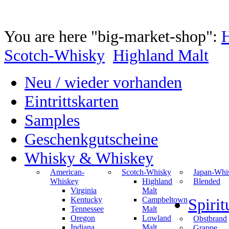
You are here "big-market-shop":
Scotch-Whisky
Highland Malt
Neu / wieder vorhanden
Eintrittskarten
Samples
Geschenkgutscheine
Whisky & Whiskey
American-
Scotch-Whisky
Japan-Whi
Whiskey
Highland
Blended
Virginia
Malt
Kentucky
Campbeltown
Spiri
Tennessee
Malt
Oregon
Lowland
Obstbrand
Indiana
Malt
Grappe