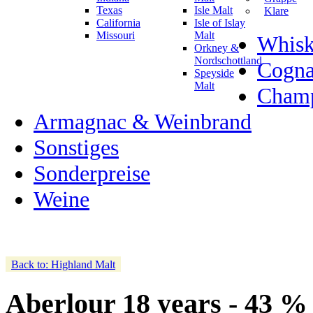
Texas
Isle Malt
Klare
California
Isle of Islay
Missouri
Malt
Whisk
Orkney &
Nordschottland
Cogn
Speyside
Malt
Champ
Armagnac & Weinbrand
Sonstiges
Sonderpreise
Weine
Back to: Highland Malt
Aberlour 18 years - 43 %