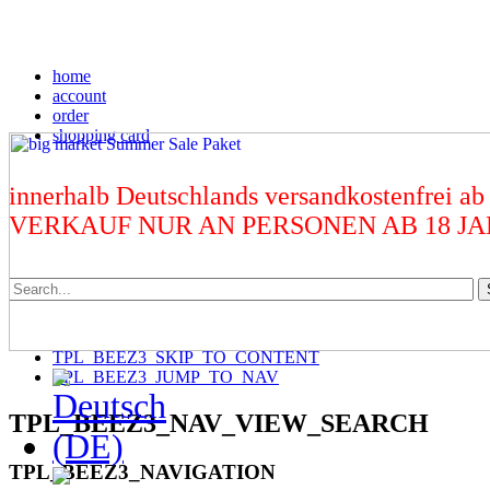
home
account
order
shopping card
innerhalb Deutschlands versandkostenfrei ab
VERKAUF NUR AN PERSONEN AB 18 J
TPL_BEEZ3_SKIP_TO_CONTENT
TPL_BEEZ3_JUMP_TO_NAV
TPL_BEEZ3_NAV_VIEW_SEARCH
TPL_BEEZ3_NAVIGATION