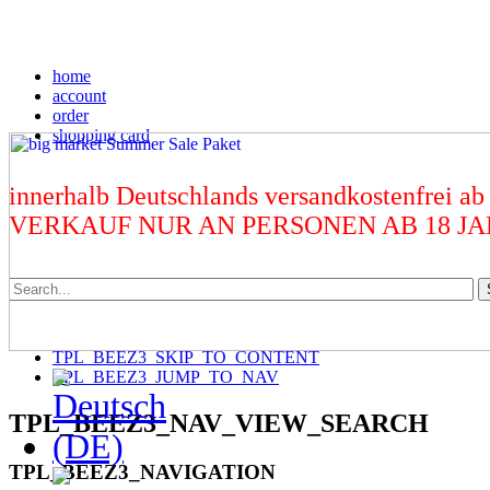
home
account
order
shopping card
innerhalb Deutschlands versandkostenfrei ab
VERKAUF NUR AN PERSONEN AB 18 J
TPL_BEEZ3_SKIP_TO_CONTENT
TPL_BEEZ3_JUMP_TO_NAV
TPL_BEEZ3_NAV_VIEW_SEARCH
TPL_BEEZ3_NAVIGATION