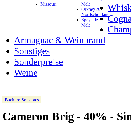
Missouri
Malt
Whisk
Orkney &
Nordschottland
Cogn
Speyside
Malt
Champ
Armagnac & Weinbrand
Sonstiges
Sonderpreise
Weine
Back to: Sonstiges
Cameron Brig - 40% - Si