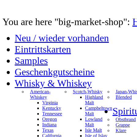
You are here "big-market-shop":
Neu / wieder vorhanden
Eintrittskarten
Samples
Geschenkgutscheine
Whisky & Whiskey
American-
Scotch-Whisky
Japan-Whi
Whiskey
Highland
Blended
Virginia
Malt
Kentucky
Campbeltown
Spiri
Tennessee
Malt
Oregon
Lowland
Obstbrand
Indiana
Malt
Grappe
Texas
Isle Malt
Klare
California
Isle of Islay