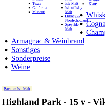
Texas
Isle Malt
Klare
California
Isle of Islay
Missouri
Malt
Whisk
Orkney &
Nordschottland
Cogn
Speyside
Malt
Champ
Armagnac & Weinbrand
Sonstiges
Sonderpreise
Weine
Back to: Isle Malt
Highland Park - 15 y - V