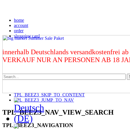
home
account
order
shopping card
innerhalb Deutschlands versandkostenfrei ab
VERKAUF NUR AN PERSONEN AB 18 J
TPL_BEEZ3_SKIP_TO_CONTENT
TPL_BEEZ3_JUMP_TO_NAV
TPL_BEEZ3_NAV_VIEW_SEARCH
TPL_BEEZ3_NAVIGATION