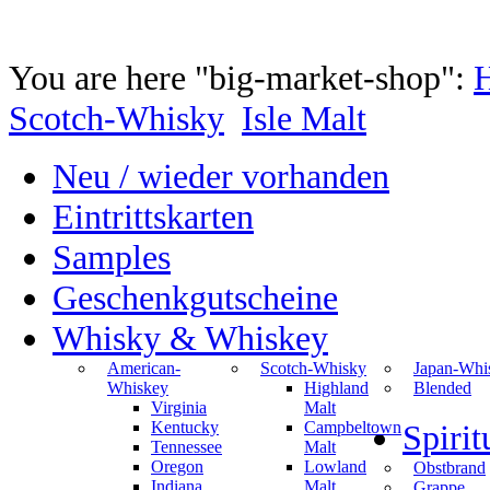
You are here "big-market-shop":
Scotch-Whisky
Isle Malt
Neu / wieder vorhanden
Eintrittskarten
Samples
Geschenkgutscheine
Whisky & Whiskey
American-
Scotch-Whisky
Japan-Whi
Whiskey
Highland
Blended
Virginia
Malt
Kentucky
Campbeltown
Spiri
Tennessee
Malt
Oregon
Lowland
Obstbrand
Indiana
Malt
Grappe