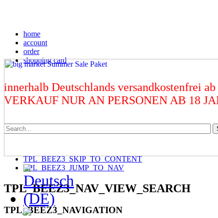
home
account
order
shopping card
innerhalb Deutschlands versandkostenfrei ab
VERKAUF NUR AN PERSONEN AB 18 J
TPL_BEEZ3_SKIP_TO_CONTENT
TPL_BEEZ3_JUMP_TO_NAV
TPL_BEEZ3_NAV_VIEW_SEARCH
TPL_BEEZ3_NAVIGATION