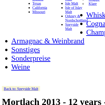
Texas
Isle Malt
Klare
California
Isle of Islay
Missouri
Malt
Whisk
Orkney &
Nordschottland
Cogn
Speyside
Malt
Champ
Armagnac & Weinbrand
Sonstiges
Sonderpreise
Weine
Back to: Speyside Malt
Mortlach 2013 - 12 years 