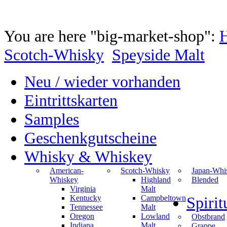
You are here "big-market-shop":
Scotch-Whisky
Speyside Malt
Neu / wieder vorhanden
Eintrittskarten
Samples
Geschenkgutscheine
Whisky & Whiskey
American-
Scotch-Whisky
Japan-Whi
Whiskey
Highland
Blended
Virginia
Malt
Kentucky
Campbeltown
Spiri
Tennessee
Malt
Oregon
Lowland
Obstbrand
Indiana
Malt
Grappe