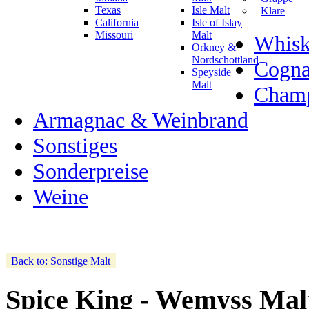
Texas
Isle Malt
Klare
California
Isle of Islay
Missouri
Malt
Whisk
Orkney &
Nordschottland
Cogn
Speyside
Malt
Champ
Armagnac & Weinbrand
Sonstiges
Sonderpreise
Weine
Back to: Sonstige Malt
Spice King - Wemyss Malt