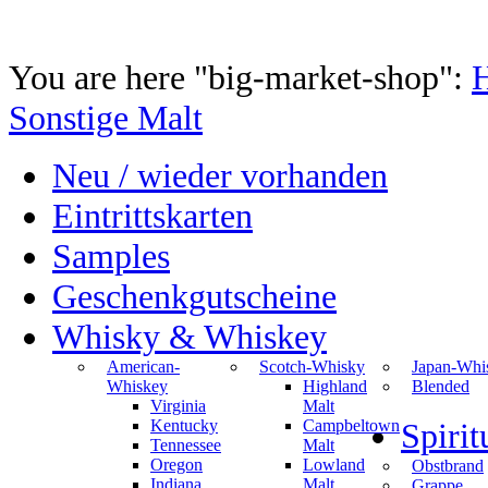
You are here "big-market-shop":
Sonstige Malt
Neu / wieder vorhanden
Eintrittskarten
Samples
Geschenkgutscheine
Whisky & Whiskey
American-
Scotch-Whisky
Japan-Whi
Whiskey
Highland
Blended
Virginia
Malt
Kentucky
Campbeltown
Spiri
Tennessee
Malt
Oregon
Lowland
Obstbrand
Indiana
Malt
Grappe