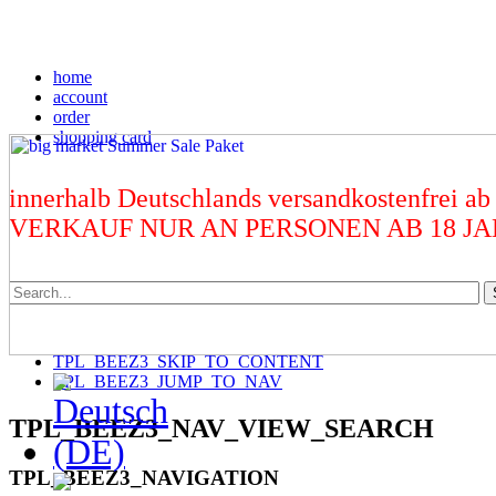
home
account
order
shopping card
innerhalb Deutschlands versandkostenfrei ab
VERKAUF NUR AN PERSONEN AB 18 J
TPL_BEEZ3_SKIP_TO_CONTENT
TPL_BEEZ3_JUMP_TO_NAV
TPL_BEEZ3_NAV_VIEW_SEARCH
TPL_BEEZ3_NAVIGATION