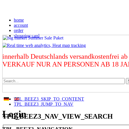
home
account
order
shopping card
innerhalb Deutschlands versandkostenfrei ab
VERKAUF NUR AN PERSONEN AB 18 J
TPL_BEEZ3_SKIP_TO_CONTENT
TPL_BEEZ3_JUMP_TO_NAV
Login
TPL_BEEZ3_NAV_VIEW_SEARCH