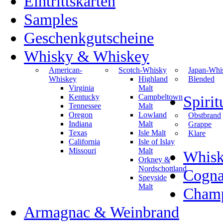
Eintrittskarten
Samples
Geschenkgutscheine
Whisky & Whiskey
American-
Scotch-Whisky
Japan-Whi
Whiskey
Highland
Blended
Virginia
Malt
Kentucky
Campbeltown
Spiri
Tennessee
Malt
Oregon
Lowland
Obstbrand
Indiana
Malt
Grappe
Texas
Isle Malt
Klare
California
Isle of Islay
Missouri
Malt
Whisk
Orkney &
Nordschottland
Cogn
Speyside
Malt
Champ
Armagnac & Weinbrand