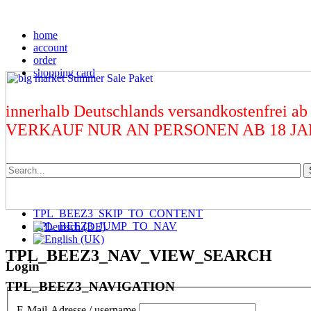
home
account
order
shopping card
innerhalb Deutschlands versandkostenfrei ab
VERKAUF NUR AN PERSONEN AB 18 J
TPL_BEEZ3_SKIP_TO_CONTENT
TPL_BEEZ3_JUMP_TO_NAV
TPL_BEEZ3_NAV_VIEW_SEARCH
Login
TPL_BEEZ3_NAVIGATION
E-Mail-Adresse / username