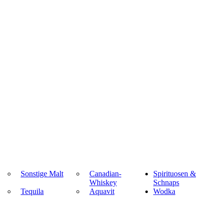
Sonstige Malt
Canadian-
Spirituosen &
Whiskey
Schnaps
Tequila
Aquavit
Wodka