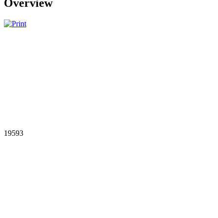
Overview
19593