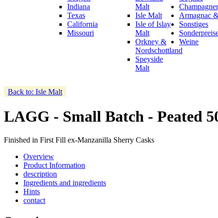
Indiana
Malt
Champagner,
Texas
Isle Malt
Armagnac &
California
Isle of Islay
Sonstiges
Missouri
Malt
Sonderpreis
Orkney &
Weine
Nordschottland
Speyside
Malt
Back to: Isle Malt
LAGG - Small Batch - Peated 5
Finished in First Fill ex-Manzanilla Sherry Casks
Overview
Product Information
description
Ingredients and ingredients
Hints
contact