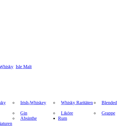
-Whisky
Isle Malt
sky
Irish-Whiskey
Whisky Raritäten
Blended
Gin
Liköre
Grappe
Absinthe
Rum
aturen