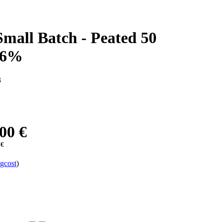
mall Batch - Peated 50
.6%
3
00 €
 €
gcost
)