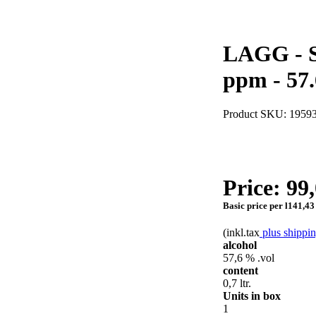
LAGG - S
ppm - 57
Product SKU: 1959
Price:
99,
Basic price per l
141,43
(inkl.tax
plus shippin
alcohol
57,6 % .vol
content
0,7 ltr.
Units in box
1