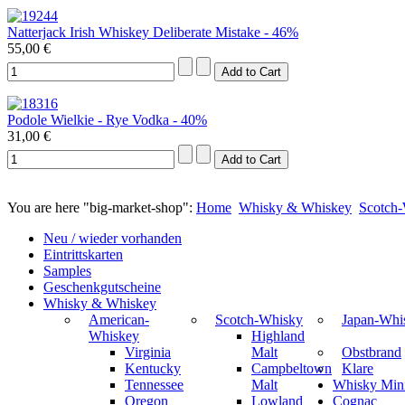
Natterjack Irish Whiskey Deliberate Mistake - 46%
55,00 €
Podole Wielkie - Rye Vodka - 40%
31,00 €
You are here "big-market-shop":
Home
Whisky & Whiskey
Scotch
Neu / wieder vorhanden
Eintrittskarten
Samples
Geschenkgutscheine
Whisky & Whiskey
American-
Scotch-Whisky
Japan-Whi
Whiskey
Highland
Virginia
Malt
Obstbrand
Kentucky
Campbeltown
Klare
Tennessee
Malt
Whisky Mini
Oregon
Lowland
Cognac