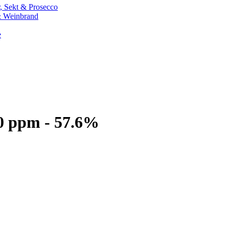
 Sekt & Prosecco
 Weinbrand
e
0 ppm - 57.6%