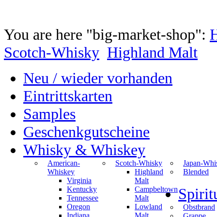
You are here "big-market-shop":
Scotch-Whisky
Highland Malt
Neu / wieder vorhanden
Eintrittskarten
Samples
Geschenkgutscheine
Whisky & Whiskey
American-
Scotch-Whisky
Japan-Whi
Whiskey
Highland
Blended
Virginia
Malt
Kentucky
Campbeltown
Spiri
Tennessee
Malt
Oregon
Lowland
Obstbrand
Indiana
Malt
Grappe