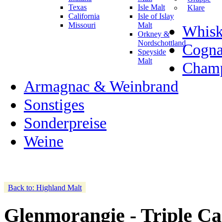
Texas
Isle Malt
Klare
California
Isle of Islay
Missouri
Malt
Whisk
Orkney &
Nordschottland
Cogn
Speyside
Malt
Champ
Armagnac & Weinbrand
Sonstiges
Sonderpreise
Weine
Back to: Highland Malt
Glenmorangie - Triple C