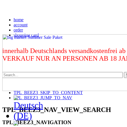
home
account
order
shopping card
innerhalb Deutschlands versandkostenfrei ab
VERKAUF NUR AN PERSONEN AB 18 J
TPL_BEEZ3_SKIP_TO_CONTENT
TPL_BEEZ3_JUMP_TO_NAV
TPL_BEEZ3_NAV_VIEW_SEARCH
TPL_BEEZ3_NAVIGATION