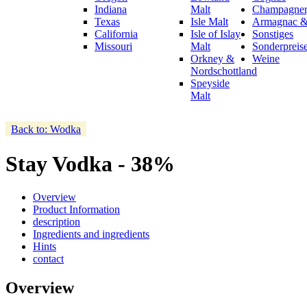
Indiana
Malt
Champagner,
Texas
Isle Malt
Armagnac &
California
Isle of Islay
Sonstiges
Missouri
Malt
Sonderpreis
Orkney &
Weine
Nordschottland
Speyside
Malt
Back to: Wodka
Stay Vodka - 38%
Overview
Product Information
description
Ingredients and ingredients
Hints
contact
Overview