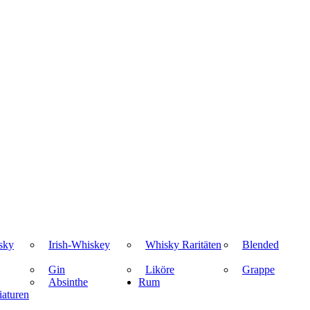
sky
Irish-Whiskey
Whisky Raritäten
Blended
Gin
Liköre
Grappe
Absinthe
Rum
aturen