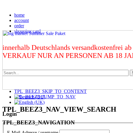
home
account
order
shopping card
innerhalb Deutschlands versandkostenfrei ab
VERKAUF NUR AN PERSONEN AB 18 J
TPL_BEEZ3_SKIP_TO_CONTENT
TPL_BEEZ3_JUMP_TO_NAV
TPL_BEEZ3_NAV_VIEW_SEARCH
Login
TPL_BEEZ3_NAVIGATION
E-Mail-Adresse / username