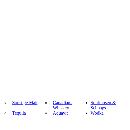
Sonstige Malt
Canadian-
Spirituosen &
Whiskey
Schnaps
Tequila
Aquavit
Wodka