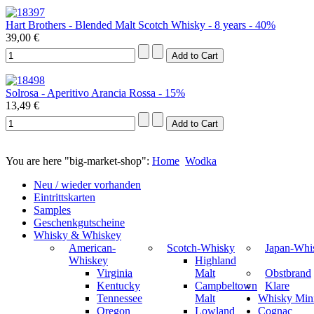
Hart Brothers - Blended Malt Scotch Whisky - 8 years - 40%
39,00 €
Solrosa - Aperitivo Arancia Rossa - 15%
13,49 €
You are here "big-market-shop":
Home
Wodka
Neu / wieder vorhanden
Eintrittskarten
Samples
Geschenkgutscheine
Whisky & Whiskey
American-
Scotch-Whisky
Japan-Whi
Whiskey
Highland
Virginia
Malt
Obstbrand
Kentucky
Campbeltown
Klare
Tennessee
Malt
Whisky Mini
Oregon
Lowland
Cognac