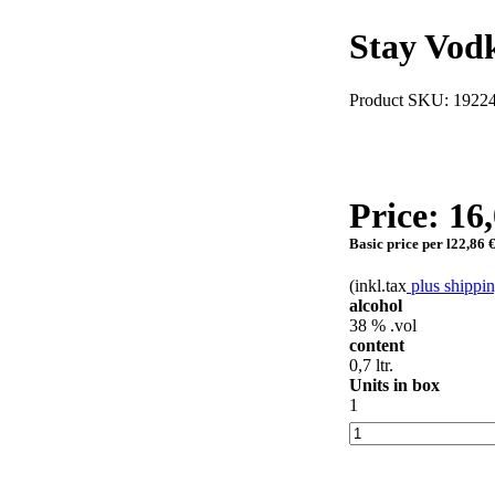
Stay Vod
Product SKU: 1922
Price:
16,
Basic price per l
22,86 
(inkl.tax
plus shippin
alcohol
38 % .vol
content
0,7 ltr.
Units in box
1