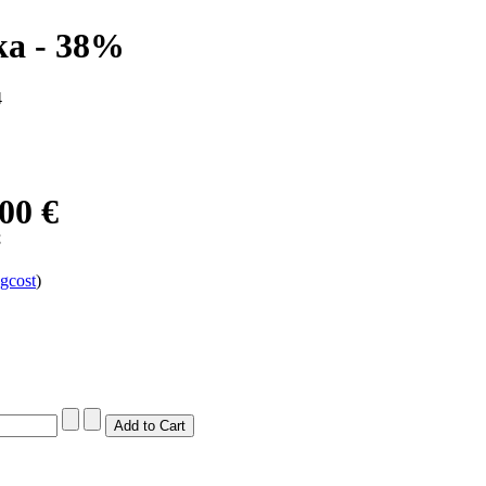
ka - 38%
4
00 €
€
gcost
)