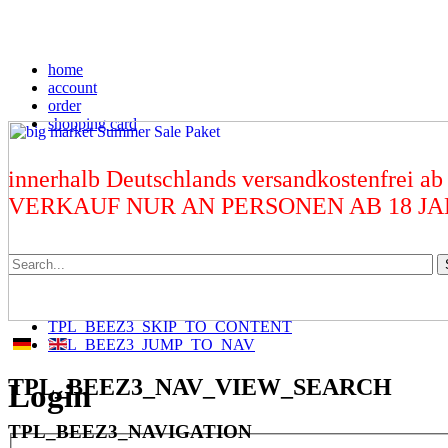
home
account
order
shopping card
innerhalb Deutschlands versandkostenfrei ab
VERKAUF NUR AN PERSONEN AB 18 J
TPL_BEEZ3_SKIP_TO_CONTENT
TPL_BEEZ3_JUMP_TO_NAV
TPL_BEEZ3_NAV_VIEW_SEARCH
Login
TPL_BEEZ3_NAVIGATION