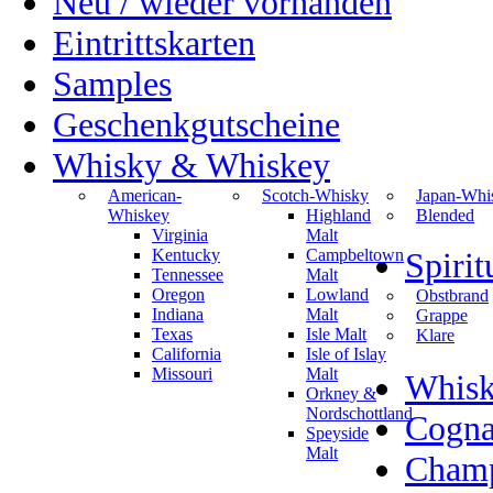
Neu / wieder vorhanden
Eintrittskarten
Samples
Geschenkgutscheine
Whisky & Whiskey
American-
Scotch-Whisky
Japan-Whi
Whiskey
Highland
Blended
Virginia
Malt
Kentucky
Campbeltown
Spiri
Tennessee
Malt
Oregon
Lowland
Obstbrand
Indiana
Malt
Grappe
Texas
Isle Malt
Klare
California
Isle of Islay
Missouri
Malt
Whisk
Orkney &
Nordschottland
Cogn
Speyside
Malt
Champ