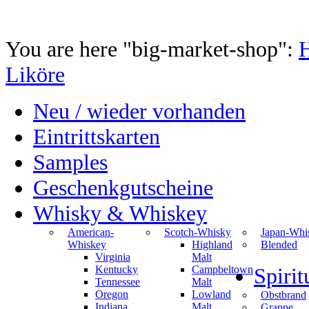
You are here "big-market-shop":
Liköre
Neu / wieder vorhanden
Eintrittskarten
Samples
Geschenkgutscheine
Whisky & Whiskey
American-
Scotch-Whisky
Japan-Whi
Whiskey
Highland
Blended
Virginia
Malt
Kentucky
Campbeltown
Spiri
Tennessee
Malt
Oregon
Lowland
Obstbrand
Indiana
Malt
Grappe