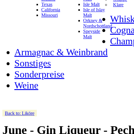
Texas
Isle Malt
Klare
California
Isle of Islay
Missouri
Malt
Whisk
Orkney &
Nordschottland
Cogn
Speyside
Malt
Champ
Armagnac & Weinbrand
Sonstiges
Sonderpreise
Weine
Back to: Liköre
June - Gin Liqueur - Pech