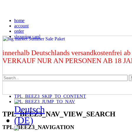
home
account
order
shopping card
innerhalb Deutschlands versandkostenfrei ab
VERKAUF NUR AN PERSONEN AB 18 J
TPL_BEEZ3_SKIP_TO_CONTENT
TPL_BEEZ3_JUMP_TO_NAV
TPL_BEEZ3_NAV_VIEW_SEARCH
TPL_BEEZ3_NAVIGATION